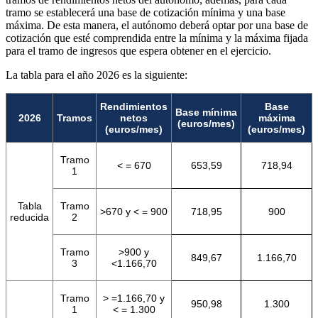
tramo se establecerá una base de cotización mínima y una base
máxima. De esta manera, el autónomo deberá optar por una base de
cotización que esté comprendida entre la mínima y la máxima fijada
para el tramo de ingresos que espera obtener en el ejercicio.
La tabla para el año 2026 es la siguiente:
Rendimientos
Base
Base mínima
2026
Tramos
netos
máxima
(euros/mes)
(euros/mes)
(euros/mes)
Tramo
< = 670
653,59
718,94
1
Tabla
Tramo
>670 y < = 900
718,95
900
reducida
2
Tramo
>900 y
849,67
1.166,70
3
<1.166,70
Tramo
> =1.166,70 y
950,98
1.300
1
< = 1.300