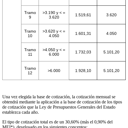
Tramo
>3.190 y < =
1.519,61
3.620
9
3.620
Tramo
>3.620 y < =
1.601,31
4.050
10
4.050
Tramo
>4.050 y < =
1.732,03
5.101,20
11
6.000
Tramo
>6.000
1.928,10
5.101,20
12
Una vez elegida la base de cotización, la cotización mensual se
obtendrá mediante la aplicación a la base de cotización de los tipos
de cotización que la Ley de Presupuestos Generales del Estado
establezca cada año.
El tipo de cotización total es de un 30,60% (más el 0,90% del
MEI*), desglosado en los siguientes conceptos: