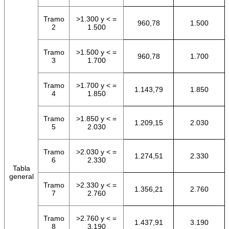
Tramo
>1.300 y < =
960,78
1.500
2
1.500
Tramo
>1.500 y < =
960,78
1.700
3
1.700
Tramo
>1.700 y < =
1.143,79
1.850
4
1.850
Tramo
>1.850 y < =
1.209,15
2.030
5
2.030
Tramo
>2.030 y < =
1.274,51
2.330
6
2.330
Tabla
general
Tramo
>2.330 y < =
1.356,21
2.760
7
2.760
Tramo
>2.760 y < =
1.437,91
3.190
8
3.190