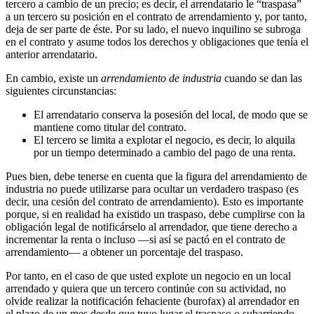
tercero a cambio de un precio; es decir, el arrendatario le “traspasa”
a un tercero su posición en el contrato de arrendamiento y, por tanto,
deja de ser parte de éste. Por su lado, el nuevo inquilino se subroga
en el contrato y asume todos los derechos y obligaciones que tenía el
anterior arrendatario.
En cambio, existe un
arrendamiento de industria
cuando se dan las
siguientes circunstancias:
El arrendatario conserva la posesión del local, de modo que se
mantiene como titular del contrato.
El tercero se limita a explotar el negocio, es decir, lo alquila
por un tiempo determinado a cambio del pago de una renta.
Pues bien, debe tenerse en cuenta que la figura del arrendamiento de
industria no puede utilizarse para ocultar un verdadero traspaso (es
decir, una cesión del contrato de arrendamiento). Esto es importante
porque, si en realidad ha existido un traspaso, debe cumplirse con la
obligación legal de notificárselo al arrendador, que tiene derecho a
incrementar la renta o incluso —si así se pactó en el contrato de
arrendamiento— a obtener un porcentaje del traspaso.
Por tanto, en el caso de que usted explote un negocio en un local
arrendado y quiera que un tercero continúe con su actividad, no
olvide realizar la notificación fehaciente (burofax) al arrendador en
el plazo de un mes desde que tuvo lugar el traspaso o subarriendo.